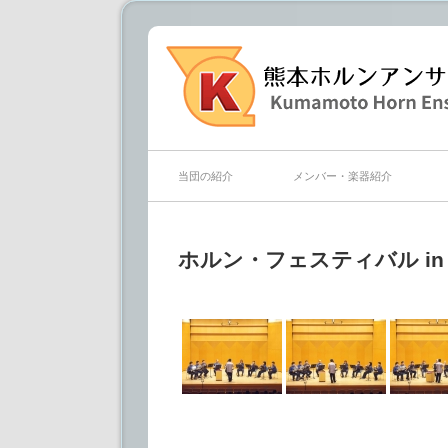
当団の紹介
メンバー・楽器紹介
ホルン・フェスティバル in