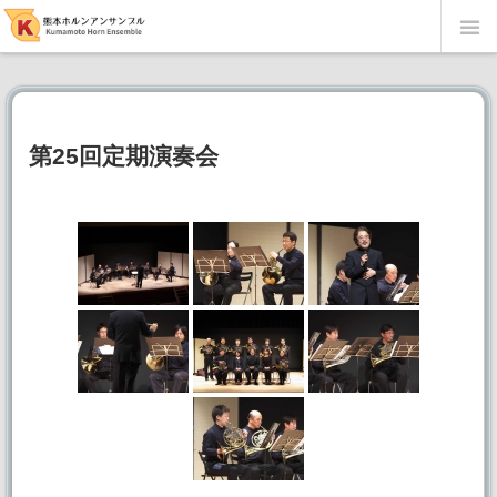
当団の紹介
メンバー・楽器紹介
第25回定期演奏会
演奏会履歴
当団オリジナル編曲楽譜
English page
リンク集
写真館
第51回定期演奏会～