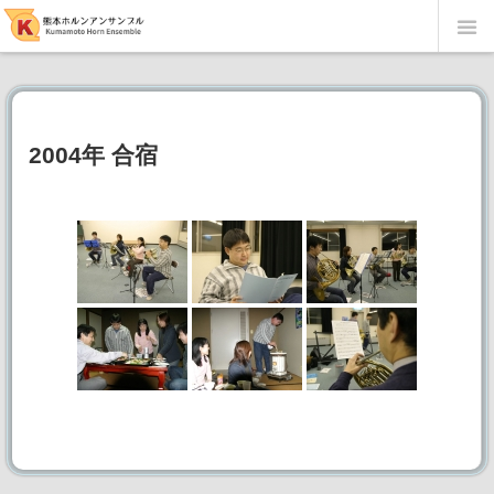
当団の紹介
メンバー・楽器紹介
2004年 合宿
演奏会履歴
当団オリジナル編曲楽譜
English page
リンク集
写真館
第51回定期演奏会～