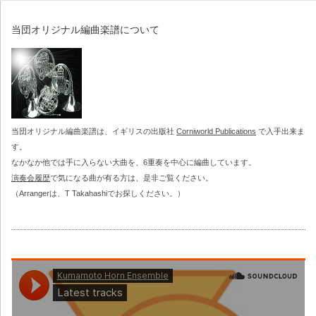
第43回定期演奏会
当団オリジナル編曲楽譜について
第42回定期演奏会
第41回定期演奏会
第31回～第40回定期演奏会
当団オリジナル編曲楽譜は、イギリスの出版社
Corniworld Publications
で入手出来ま
第40回定期演奏会
す。
なかなか他では手に入らない大曲を、6重奏を中心に編曲しています。
演奏会履歴
で気になる曲が有る方は、是非ご覧ください。
第39回定期演奏会
（Arrangerは、T Takahashiでお探しください。）
第38回定期演奏会
第37回定期演奏会
第36回定期演奏会