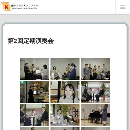
当団の紹介
メンバー・楽器紹介
第2回定期演奏会
演奏会履歴
当団オリジナル編曲楽譜
English page
リンク集
写真館
第51回定期演奏会～